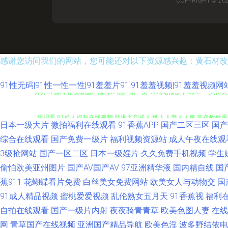
COPYRIGHT © 20
感谢您访问我们的网站，您可能还对以下资源感兴趣：黄石材改
91性无码|91性一性一性|91羞羞片91|91羞羞视频|91羞羞视频网站
婷婷av福利 在线看国产福利av 黑料第一页 91网站播放 日韩AV一 久肏久
线观看 91成人福利在线视频 亚洲天堂成人网 人人妻人人爽 黃色軟件香蕉
日本一级大片
微拍福利在线观看
91香蕉APP
国产二区三区
国产
品 先锋影音成人Av站 欧美日韩性爱悠悠 国产海角AV wwwav中交 9
综合在线观看
国产免费一级片
福利视频资源站
成人午夜在线观
3级抢网站
国产一区二区
日本一级婬片
久久免费手机视频
学生
入 国产1区卡一卡二 91日韩欧美 91sehuatang 婷婷精品久久 狠狠
偷怕欧美亚州图片
国产AV国产AV
97亚洲精华液
国内精自线
国
蕉911
花蝴蝶看片免费
白丝美女免费网站
欧美女人与动物交
国
网 色色热99 蜜芽淫自拍 九怕绿色福利视频 日韩熟妇网 欧美视频123 
91成人精品视频
蜜桃爱爱视频
乱伦熟女五月天
91香蕉视
福利
自拍在线观看
国产一级片内射
夜夜骑青青草
欧美色图人妻
在线
页绿帽 91app爱爱 人妻喷水日韩 女同拉拉 大香蕉在线观看8 白丝被艹
网
青草国产在线视频
亚洲国产精品导航
欧美色淫
波多野结依电