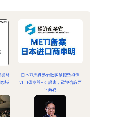
行業發
日本亞馬遜熱銷取暖鼠標墊須備
用領域
METI備案與PSE證書，歡迎咨詢西
平商務