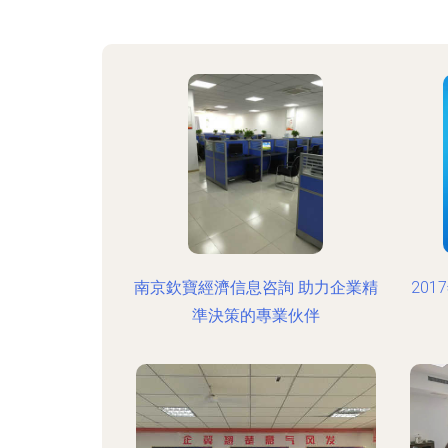
南京欽寶經濟信息咨詢 助力企業精
20
準決策的專業伙伴