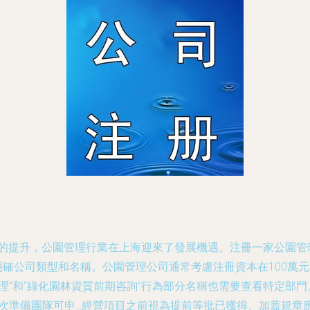
識的提升，公園管理行業在上海迎來了發展機遇。注冊一家公園
n明確公司類型和名稱。公園管理公司通常考慮注冊資本在100
”和“綠化園林資質前期咨詢”行為部分名稱也需要查看特定部門
再次準備團隊可申…經營項目之前視為提前等批已獲得、加蓋規章