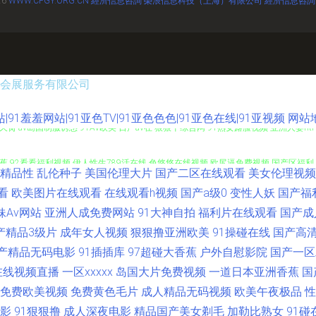
26
WWW.CPGY.ORG.CN
經濟信息咨詢
榮浪信息科技（上海）有限公司
經濟信息咨詢
会展服务有限公司
|91羞羞网站|91亚色TV|91亚色色色|91亚色在线|91亚视频
网站
久肏 av岛国制服诱惑 91AV欧美 日产av在 狠狠干综合网 91熟女露脸视频 亚洲人妻nt
 92看看福利视频 伊人性生789活在线 色悠悠在线视频 欧尻逼免费视频 国产区福利
精品性
乱伦种子
美国伦理大片
国产二区在线观看
美女伦理视频
1色基地 亚洲91成人超碰 久久草成人大香蕉AV 福利姬自拍网 91茄子桃子 亚洲天堂久久
看
欧美图片在线观看
在线观看h视频
国产a级0
变性人妖
国产福
妹Av网站
亚洲人成免费网站
91大神自拍
福利片在线观看
国产成
撸撸网 91网页免费 91n网站免费观看 久久夜色精品 国产海角社区91 97超碰在线91 91
产精品3级片
成年女人视频
狠狠撸亚洲欧美
91操碰在线
国产高
产精品无码电影
91插插库
97超碰大香蕉
户外自慰影院
国产一区
国产91双飞 91人人操人人 亚洲欧洲成人在线 视频福利999 www国产精品久久 91免
在线视频直播
一区xxxxx
岛国大片免费视频
一道日本亚洲香蕉
国
免费欧美视频
免费黄色毛片
成人精品无码视频
欧美午夜极品
性
 91超碰人人看 新国产91福利视频 欧美性愛一级Va 91黄色电影 91免贵看片 91白丝
影
91狠狠撸
成人深夜电影
精品国产美女剃毛
加勒比熟女
91碰