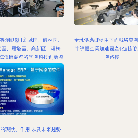
科創動態 | 新城區、碑林區、
全球供應鏈梗阻下的戰略突圍
湖區、雁塔區、高新區、灞橋
半導體企業加速國產化創新
臨潼區商務咨詢與科技創新協
與路徑
同發展
RP的現狀、作用-以及未來趨勢