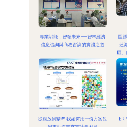
專業賦能，智領未來——智林經濟
區縣
信息咨詢與商務咨詢的實踐之道
蓮
區、
從粗放到精準 我如何用一份方案改
E
變電動汽車充電計量困局